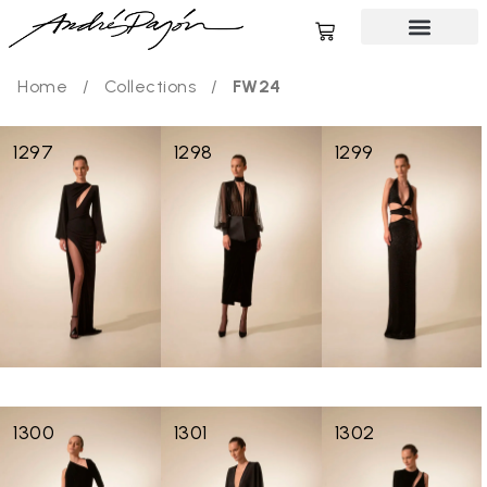
Home
/
Collections
/
FW24
1297
1298
1299
1300
1301
1302